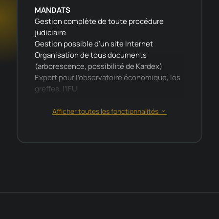
MANDATS
Gestion complète de toute procédure
judiciaire
Gestion possible d’un site Internet
Organisation de tous documents
(arborescence, possibilité de Kardex)
Export pour l’observatoire économique, les
greffes, l’IFU
COMPTABILITÉ
Afficher toutes les fonctionnalités
3
Agrément 2002-19
Gestion comptable des mandats et de
l’étude
Règlements par lettres-chèques ou
virementsdsfds
Gestion automatique de tous les types de
taxes
SALARIÉS
Attestation Pôle Emploi